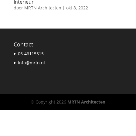
Interieur
door
MRTN Architecten
|
okt 8, 2022
Contact
06-46115515
info@mrtn.nl
© Copyright 2026
MRTN Architecten